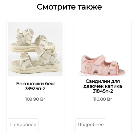
Смотрите также
Сандилии для
Босоножки беж
девочек капика
33925п-2
31845п-2
109.90 Br
110.00 Br
Подробнее
Подробнее