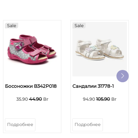
Sale
Sale
Босоножки B342P018
Сандалии 31778-1
44.90
105.90
35.90
Br
94.90
Br
Подробнее
Подробнее