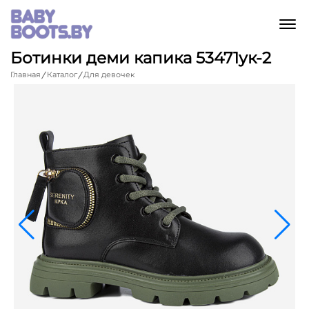
M
Ботинки деми капика 53471ук-2
Главная
Каталог
Для девочек