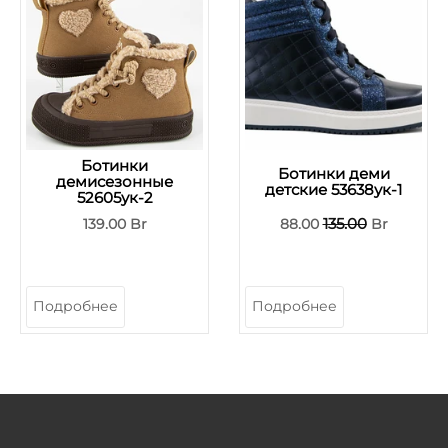
Ботинки
Ботинки деми
демисезонные
детские 53638ук-1
52605ук-2
135.00
139.00 Br
88.00
Br
Подробнее
Подробнее