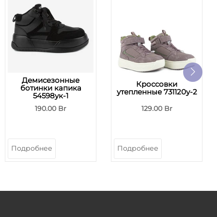
Демисезонные
Кроссовки
ботинки капика
утепленные 731120у-2
54598ук-1
190.00 Br
129.00 Br
Подробнее
Подробнее