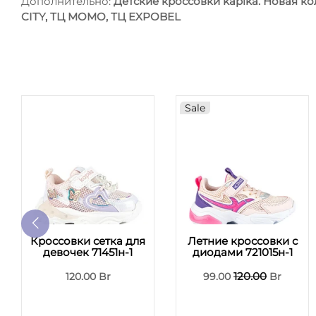
Дополнительно:
Детские кроссовки kapika. Новая к
CITY, ТЦ MOMO, ТЦ EXPOBEL
Sale
Кроссовки сетка для
Летние кроссовки с
девочек 71451н-1
диодами 721015н-1
120.00
120.00 Br
99.00
Br