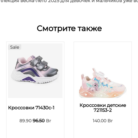
оллекция весна-лето 2025 для девочек и мальчиков уже 
Смотрите также
Sale
Кроссовки детские
Кроссовки 71430с-1
721153-2
96.50
89.90
Br
140.00 Br