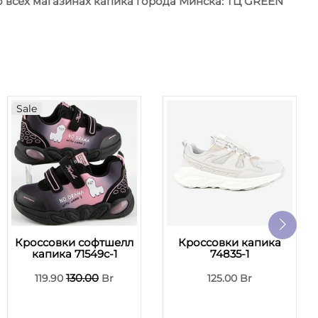
во всех магазинах капика города Минска: ТЦ GREEN
Sale
Кроссовки софтшелл
Кроссовки капика
капика 71549с-1
74835-1
130.00
119.90
Br
125.00 Br