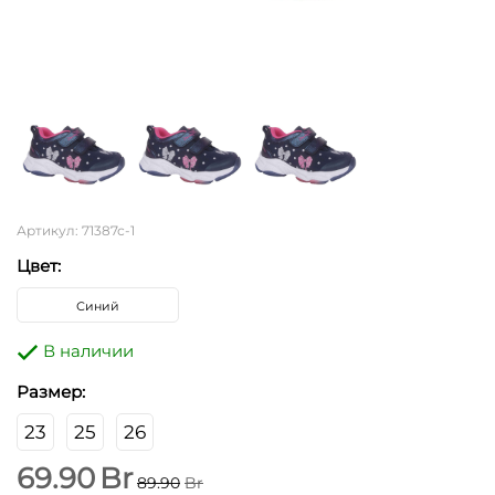
Артикул: 71387с-1
Цвет:
Синий
В наличии
Размер:
23
25
26
69.90
Br
89.90
Br