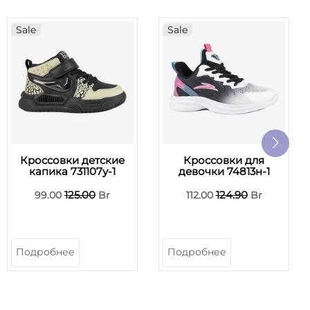
Sale
Sale
Кроссовки детские
Кроссовки для
капика 731107у-1
девочки 74813н-1
125.00
124.90
99.00
Br
112.00
Br
Подробнее
Подробнее