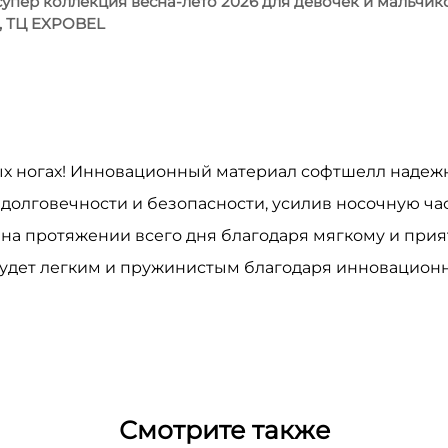
упер коллекция весна-лето 2026 для девочек и мальчико
, ТЦ EXPOBEL
х ногах! Инновационный материал софтшелл надежно
долговечности и безопасности, усилив носочную ча
а протяжении всего дня благодаря мягкому и прият
удет легким и пружинистым благодаря инновационн
Смотрите также