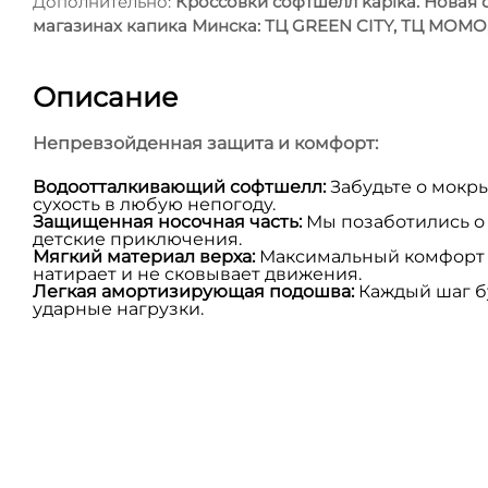
Дополнительно:
Кроссовки софтшелл kapika. Новая с
магазинах капика Минска: ТЦ GREEN CITY, ТЦ MOMO
Описание
Непревзойденная защита и комфорт:
Водоотталкивающий софтшелл:
Забудьте о мокры
сухость в любую непогоду.
Защищенная носочная часть:
Мы позаботились о 
детские приключения.
Мягкий материал верха:
Максимальный комфорт н
натирает и не сковывает движения.
Легкая амортизирующая подошва:
Каждый шаг б
ударные нагрузки.