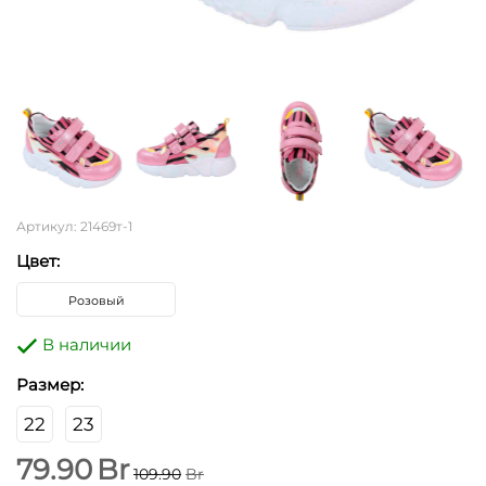
Артикул: 21469т-1
Цвет:
Розовый
В наличии
Размер:
22
23
79.90
Br
109.90
Br