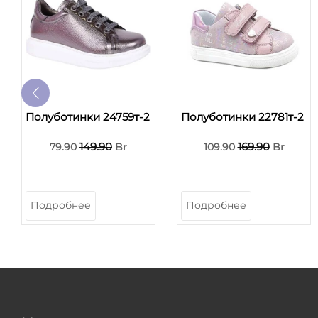
Полуботинки 24759т-2
Полуботинки 22781т-2
149.90
169.90
79.90
Br
109.90
Br
Подробнее
Подробнее