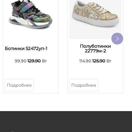
Полуботинки
Ботинки 52472уп-1
22779м-2
129.90
125.90
99.90
Br
114.90
Br
Подробнее
Подробнее