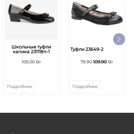
Школьные туфли
Туфли 23649-2
капика 231118п-1
109.90
105.00 Br
79.90
Br
Подробнее
Подробнее