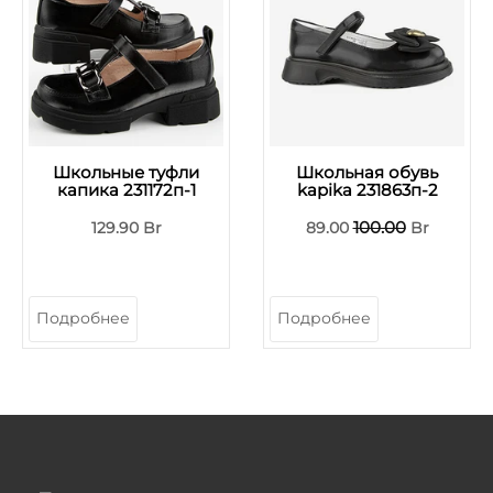
Школьные туфли
Школьная обувь
капика 231172п-1
kapika 231863п-2
100.00
129.90 Br
89.00
Br
Подробнее
Подробнее