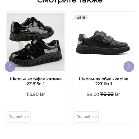
Sale
Школьные туфли капика
Школьная обувь kapika
221815п-1
22916п-1
110.00
115.90 Br
99.00
Br
Подробнее
Подробнее