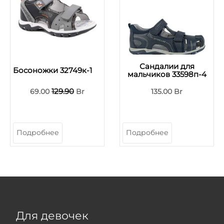
Сандалии для
Босоножки 32749к-1
мальчиков 33598п-4
129.90
69.00
Br
135.00 Br
Подробнее
Подробнее
Для девочек