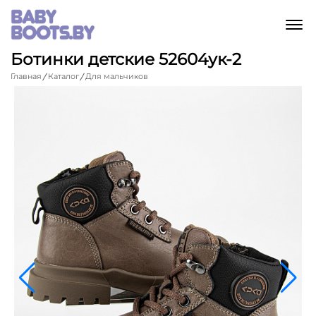
M
Ботинки детские 52604ук-2
Главная
Каталог
Для мальчиков