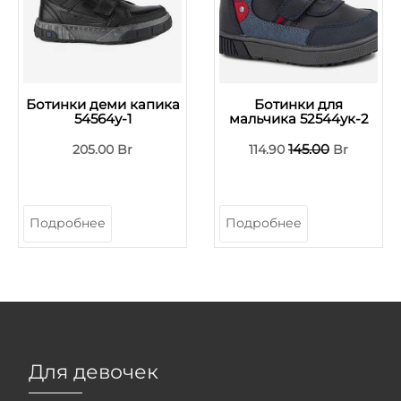
Ботинки деми капика
Ботинки для
54564у-1
мальчика 52544ук-2
145.00
205.00 Br
114.90
Br
Подробнее
Подробнее
Для девочек