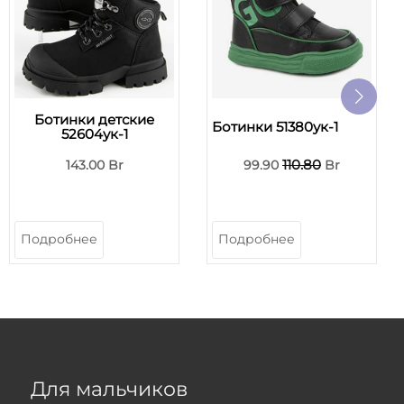
Ботинки детские
Ботинки 51380ук-1
52604ук-1
110.80
143.00 Br
99.90
Br
Подробнее
Подробнее
Для мальчиков