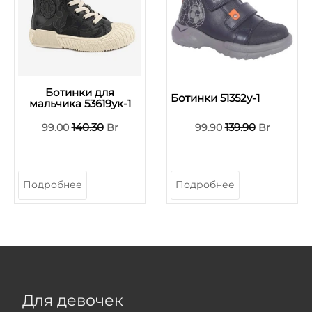
Ботинки для
Ботинки 51352у-1
мальчика 53619ук-1
140.30
139.90
99.00
Br
99.90
Br
Подробнее
Подробнее
Для девочек