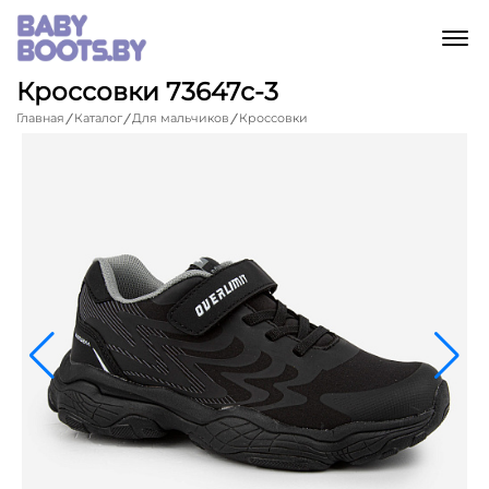
M
Кроссовки 73647с-3
Главная
Каталог
Для мальчиков
Кроссовки