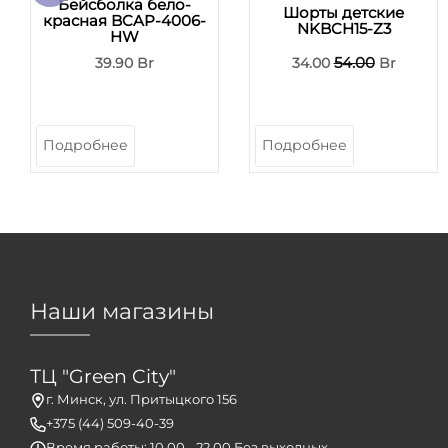
Бейсболка бело-
Шорты детские
красная BCAP-4006-
NKBCH15-Z3
HW
54.00
39.90 Br
34.00
Br
Подробнее
Подробнее
Наши магазины
ТЦ "Green City"
г. Минск, ул. Притыцкого 156
+375 (44) 509-40-39
Время работы: 10.00 - 22.00 Без выходных