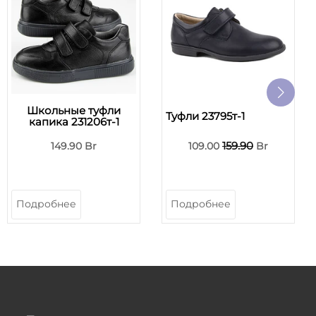
Школьные туфли
Туфли 23795т-1
капика 231206т-1
159.90
149.90 Br
109.00
Br
Подробнее
Подробнее