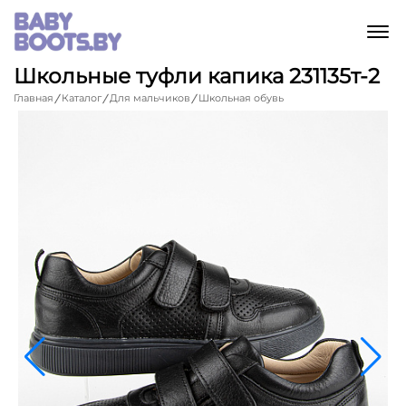
M
Школьные туфли капика 231135т-2
Главная
Каталог
Для мальчиков
Школьная обувь